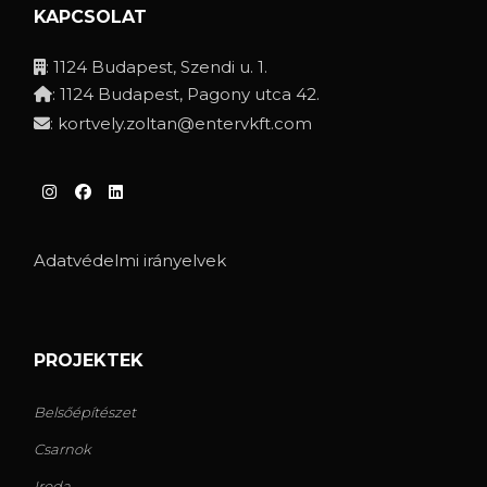
KAPCSOLAT
: 1124 Budapest, Szendi u. 1.
: 1124 Budapest, Pagony utca 42.
:
kortvely.zoltan@entervkft.com
Adatvédelmi irányelvek
PROJEKTEK
Belsőépítészet
Csarnok
Iroda