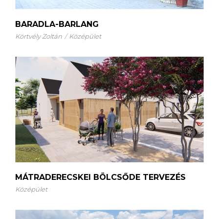
BARADLA-BARLANG
Körtvély Zoltán
Középület
MÁTRADERECSKEI BÖLCSŐDE TERVEZÉS
Középület