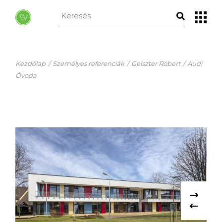
Skip
to
Keresés
the
erre:
content
Kezdőlap
Személyes referenciák
Geiszter Róbert
Audi
Óvoda