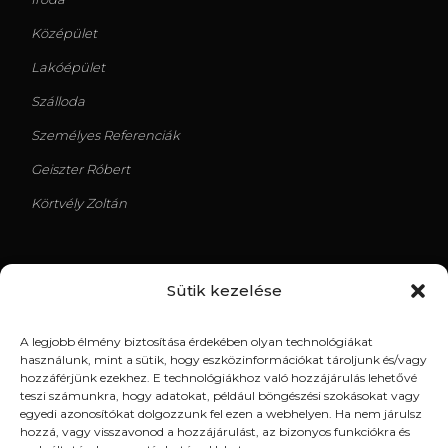
Középület
Lakóépület
Szálloda
Személyes Referenciák
Geiszter Róbert
Körtvély Zoltán
Sütik kezelése
LEGUTÓBBI TERVEK
A legjobb élmény biztosítása érdekében olyan technológiákat
Kispest Uszoda
használunk, mint a sütik, hogy eszközinformációkat tároljunk és/vagy
hozzáférjünk ezekhez. E technológiákhoz való hozzájárulás lehetővé
Tündér utca
teszi számunkra, hogy adatokat, például böngészési szokásokat vagy
egyedi azonosítókat dolgozzunk fel ezen a webhelyen. Ha nem járulsz
18. kerület, Üllői út – Társasház
hozzá, vagy visszavonod a hozzájárulást, az bizonyos funkciókra és