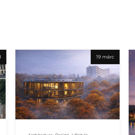
l
19 márc