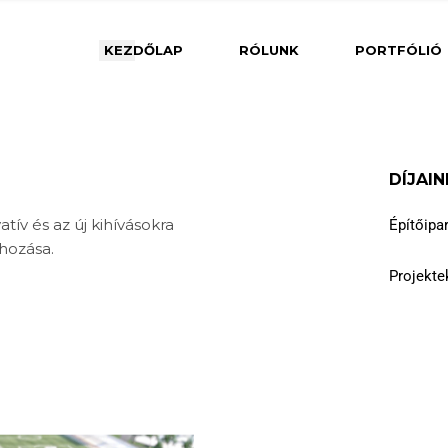
Belsőé
KEZDŐLAP
RÓLUNK
PORTFÓLIÓ
Közé
Belsőépítészet
Lakóé
Csarnok
DÍJAIN
Iroda
tív és az új kihívásokra
Építőipar
Középületek
hozása.
Lakóépületek
Projekte
Szálloda