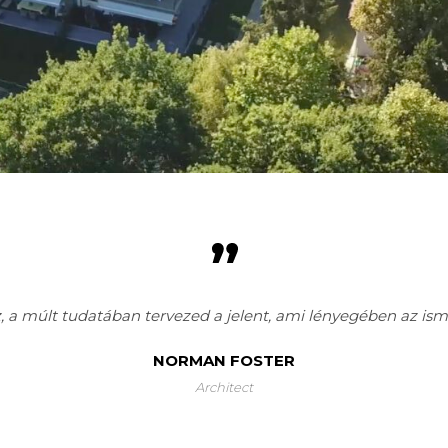
Nagyon hiszek a jövő gondolatában.
ZAHA HADID