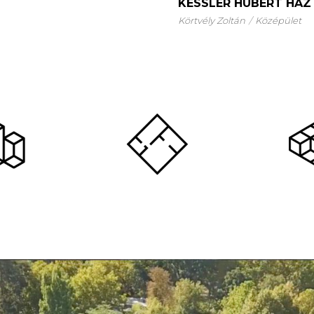
KESSLER HUBERT HÁZ
Körtvély Zoltán
Középület