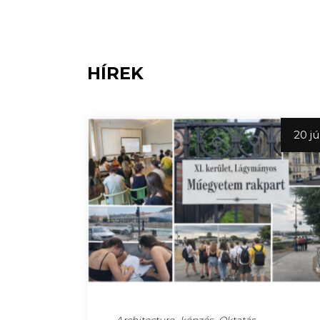
HÍREK
20 jú