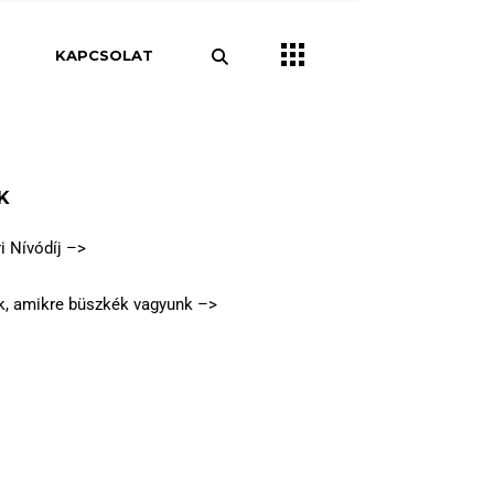
pítészet
KAPCSOLAT
Csarnok
Iroda
pületek
pületek
K
Szálloda
i Nívódíj –>
k, amikre büszkék vagyunk –>