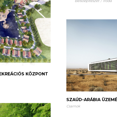
Belsőépítészet
Iroda
EKREÁCIÓS KÖZPONT
SZAÚD-ARÁBIA ÜZEM
Csarnok