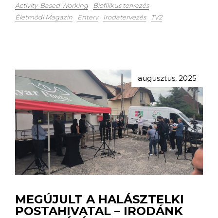
Activity-Based Working
Biofilikus tervezés
Életmódi Magazin
Enterv
Irodatervezés
TV2
augusztus, 2025
MEGÚJULT A HALÁSZTELKI
POSTAHIVATAL – IRODÁNK