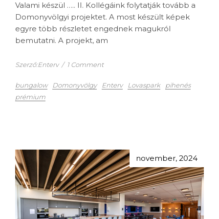
Valami készül ….. II. Kollégáink folytatják tovább a
Domonyvölgyi projektet. A most készült képek
egyre több részletet engednek magukról
bemutatni. A projekt, am
Szerző:Enterv
/
1 Comment
bungalow
Domonyvölgy
Enterv
Lovaspark
pihenés
prémium
november, 2024