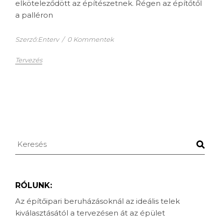
elköteleződött az építészetnek. Régen az építőtől
a palléron
Szerző:Enterv
/
0 Kommentek
Tervezés
Keresés
RÓLUNK:
Az építőipari beruházásoknál az ideális telek
kiválasztásától a tervezésen át az épület