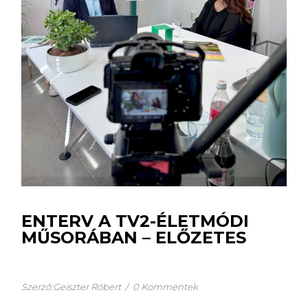
ENTERV A TV2-ÉLETMÓDI
MŰSORÁBAN – ELŐZETES
Szerző:Geiszter Róbert
/
0 Kommentek