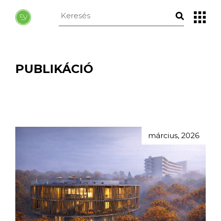
Skip
to
Keresés
the
erre:
content
PUBLIKÁCIÓ
március, 2026