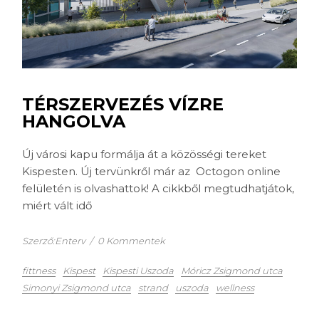
TÉRSZERVEZÉS VÍZRE
HANGOLVA
Új városi kapu formálja át a közösségi tereket
Kispesten. Új tervünkről már az Octogon online
felületén is olvashattok! A cikkből megtudhatjátok,
miért vált idő
Szerző:Enterv
/
0 Kommentek
fittness
Kispest
Kispesti Uszoda
Móricz Zsigmond utca
Simonyi Zsigmond utca
strand
uszoda
wellness