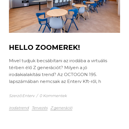
HELLO ZOOMEREK!
Mivel tudjuk becsábítani az irodába a virtuális
térben élő Z generációt? Milyen a jó
irodakialakítási trend? Az OCTOGON 195.
lapszámában nemcsak az Enterv Kft-ről, h
Szerző:Enterv
/
0 Kommentek
irodatrend
Tervezés
Z generáció