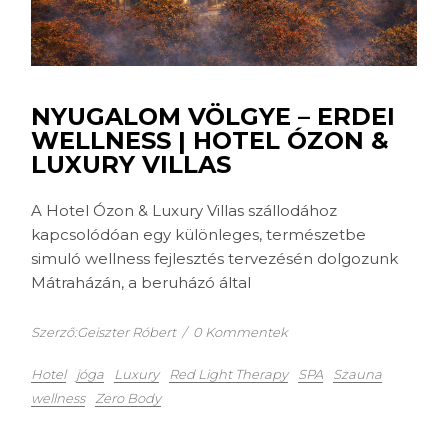
NYUGALOM VÖLGYE – ERDEI
WELLNESS | HOTEL ÓZON &
LUXURY VILLAS
A Hotel Ózon & Luxury Villas szállodához
kapcsolódóan egy különleges, természetbe
simuló wellness fejlesztés tervezésén dolgozunk
Mátraházán, a beruházó által
Szerző:Geiszter Róbert
/
0 Kommentek
Hotel
jóga
Luxury
Red Light Therapy
SPA
Szauna
wellness
Zero Body