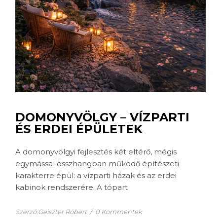
DOMONYVÖLGY – VÍZPARTI
ÉS ERDEI ÉPÜLETEK
A domonyvölgyi fejlesztés két eltérő, mégis
egymással összhangban működő építészeti
karakterre épül: a vízparti házak és az erdei
kabinok rendszerére. A tópart
Szerző:Geiszter Róbert
/
0 Kommentek