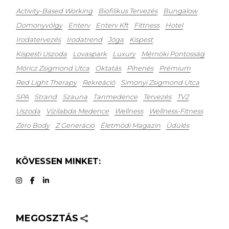
Activity-Based Working
Biofilikus Tervezés
Bungalow
Domonyvölgy
Enterv
Enterv Kft
Fittness
Hotel
Irodatervezés
Irodatrend
Jóga
Kispest
Kispesti Uszoda
Lovaspark
Luxury
Mérnöki Pontosság
Móricz Zsigmond Utca
Oktatás
Pihenés
Prémium
Red Light Therapy
Rekreáció
Simonyi Zsigmond Utca
SPA
Strand
Szauna
Tanmedence
Tervezés
TV2
Uszoda
Vízilabda Medence
Wellness
Wellness-Fitness
Zero Body
Z Generáció
Életmódi Magazin
Üdülés
KÖVESSEN MINKET:
MEGOSZTÁS