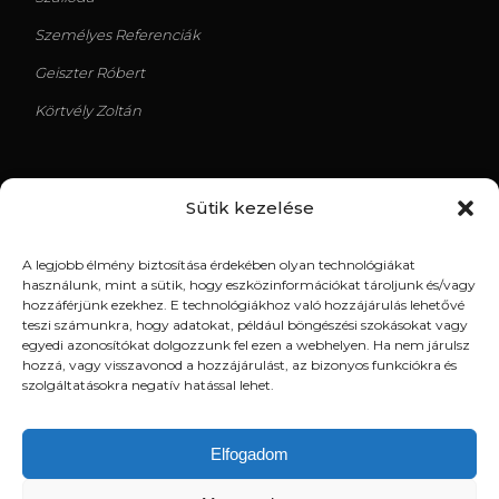
Személyes Referenciák
Geiszter Róbert
Körtvély Zoltán
Sütik kezelése
LEGUTÓBBI TERVEK
A legjobb élmény biztosítása érdekében olyan technológiákat
Kispest Uszoda
használunk, mint a sütik, hogy eszközinformációkat tároljunk és/vagy
hozzáférjünk ezekhez. E technológiákhoz való hozzájárulás lehetővé
Tündér utca
teszi számunkra, hogy adatokat, például böngészési szokásokat vagy
egyedi azonosítókat dolgozzunk fel ezen a webhelyen. Ha nem járulsz
18. kerület, Üllői út – Társasház
hozzá, vagy visszavonod a hozzájárulást, az bizonyos funkciókra és
szolgáltatásokra negatív hatással lehet.
Borpalackozó Üzemépület
Papíripari raktárcsarnok
Elfogadom