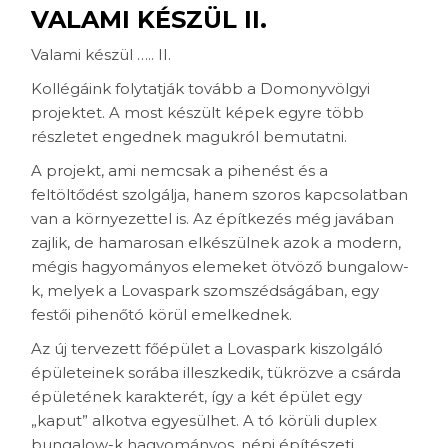
VALAMI KÉSZÜL II.
Valami készül ….. II.
Kollégáink folytatják tovább a Domonyvölgyi
projektet. A most készült képek egyre több
részletet engednek magukról bemutatni.
A projekt, ami nemcsak a pihenést és a
feltöltődést szolgálja, hanem szoros kapcsolatban
van a környezettel is. Az építkezés még javában
zajlik, de hamarosan elkészülnek azok a modern,
mégis hagyományos elemeket ötvöző bungalow-
k, melyek a Lovaspark szomszédságában, egy
festői pihenőtó körül emelkednek.
Az új tervezett főépület a Lovaspark kiszolgáló
épületeinek sorába illeszkedik, tükrözve a csárda
épületének karakterét, így a két épület egy
„kaput” alkotva egyesülhet. A tó körüli duplex
bungalow-k hagyományos, népi építészeti