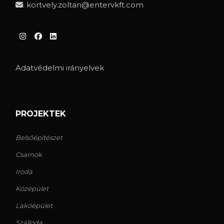
:
kortvely.zoltan@entervkft.com
Adatvédelmi irányelvek
PROJEKTEK
Belsőépítészet
Csarnok
Iroda
Középület
Lakóépület
Szálloda