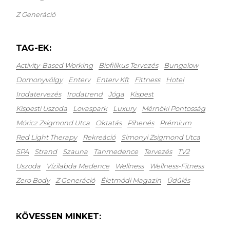
Z Generáció
TAG-EK:
Activity-Based Working
Biofilikus Tervezés
Bungalow
Domonyvölgy
Enterv
Enterv Kft
Fittness
Hotel
Irodatervezés
Irodatrend
Jóga
Kispest
Kispesti Uszoda
Lovaspark
Luxury
Mérnöki Pontosság
Móricz Zsigmond Utca
Oktatás
Pihenés
Prémium
Red Light Therapy
Rekreáció
Simonyi Zsigmond Utca
SPA
Strand
Szauna
Tanmedence
Tervezés
TV2
Uszoda
Vízilabda Medence
Wellness
Wellness-Fitness
Zero Body
Z Generáció
Életmódi Magazin
Üdülés
KÖVESSEN MINKET: