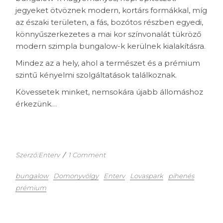
jegyeket ötvöznek modern, kortárs formákkal, míg
az északi területen, a fás, bozótos részben egyedi,
könnyűszerkezetes a mai kor színvonalát tükröző
modern szimpla bungalow-k kerülnek kialakításra.
Mindez az a hely, ahol a természet és a prémium
szintű kényelmi szolgáltatások találkoznak.
Kövessetek minket, nemsokára újabb állomáshoz
érkezünk…
Szerző:Enterv
/
1 Comment
bungalow
Domonyvölgy
Enterv
Lovaspark
pihenés
prémium