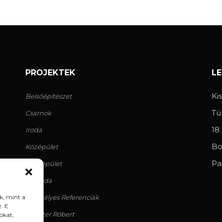
PROJEKTEK
L
Ki
Belsőépítészet
Tü
Csarnok
18
Iroda
Bo
Középület
Pa
Lakóépület
Szálloda
k, mint a
Személyes Referenciák
. E
Geiszter Róbert
okat,