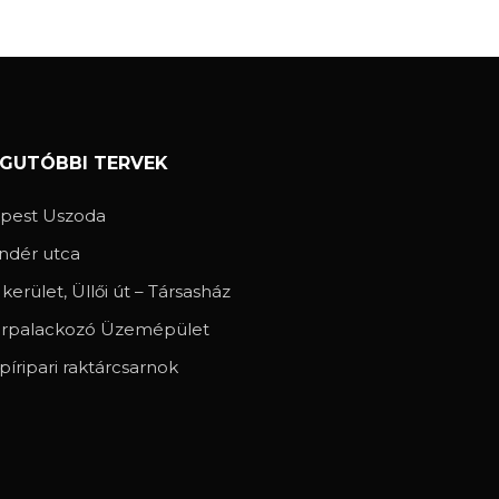
EGUTÓBBI TERVEK
spest Uszoda
ndér utca
. kerület, Üllői út – Társasház
rpalackozó Üzemépület
píripari raktárcsarnok