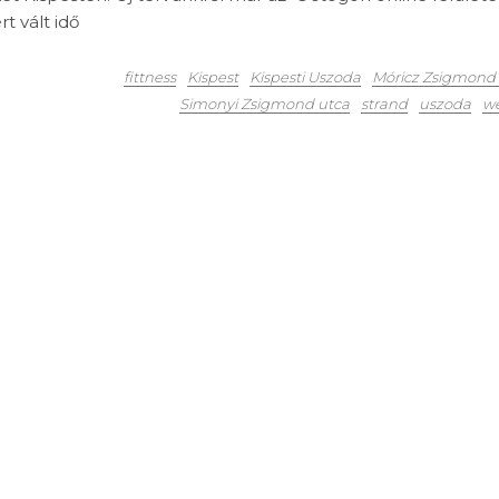
t vált idő
fittness
Kispest
Kispesti Uszoda
Móricz Zsigmond 
Simonyi Zsigmond utca
strand
uszoda
we