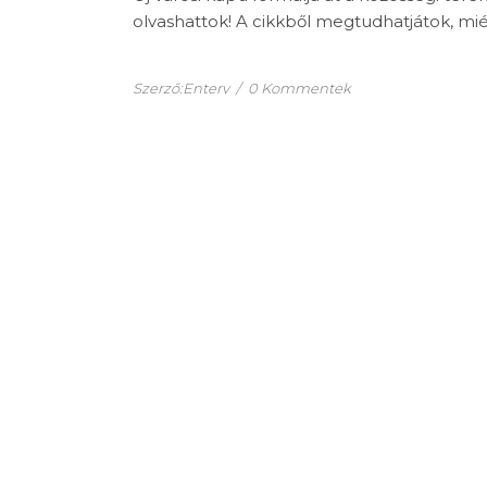
olvashattok! A cikkből megtudhatjátok, miér
Szerző:Enterv
/
0 Kommentek