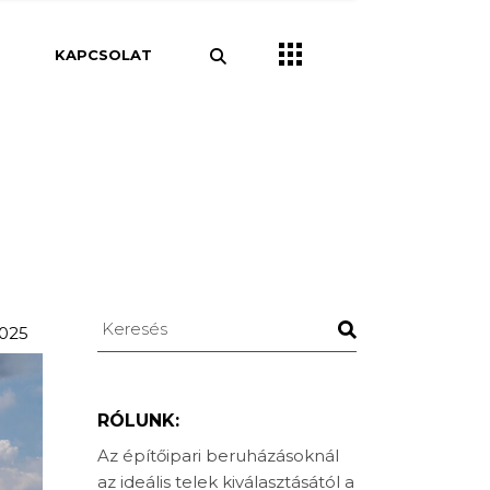
pítészet
KAPCSOLAT
Csarnok
Iroda
pületek
pületek
Szálloda
Keresés
2025
RÓLUNK:
Az építőipari beruházásoknál
az ideális telek kiválasztásától a