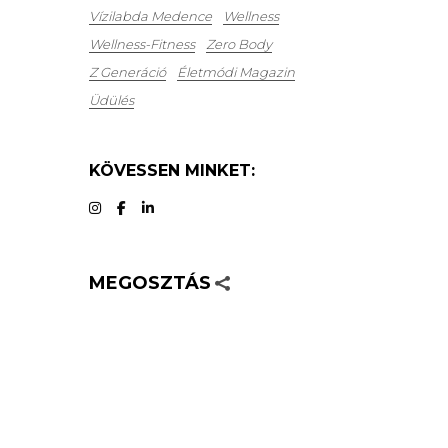
Vízilabda Medence
Wellness
Wellness-Fitness
Zero Body
Z Generáció
Életmódi Magazin
Üdülés
KÖVESSEN MINKET:
MEGOSZTÁS