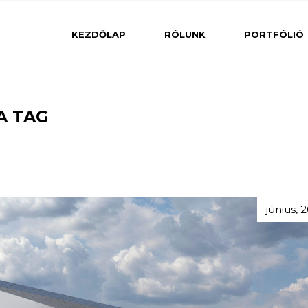
Belsőé
KEZDŐLAP
RÓLUNK
PORTFÓLIÓ
Közé
Belsőépítészet
A TAG
Lakóé
Csarnok
Iroda
Középületek
Lakóépületek
Szálloda
június, 