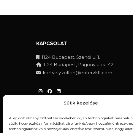
KAPCSOLAT
: 1124 Budapest, Szendi u. 1.
: 1124 Budapest, Pagony utca 42.
:
kortvely.zoltan@entervkft.com
Sütik kezelése
Adatvédelmi irányelvek
A legjobb élmény biztosítása érdekében olyan technológiákat használun
sütik, hogy eszközinformációkat tároljunk és/vagy hozzáférjünk ezekhez
technológiákhoz való hozzájárulás lehetővé teszi számunkra, hogy adat