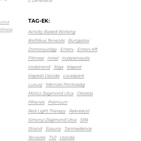
Z Generáció
TAG-EK:
utca
llness
Activity-Based Working
Biofilikus Tervezés
Bungalow
Domonyvölgy
Enterv
Enterv Kft
Fittness
Hotel
Irodatervezés
Irodatrend
Jóga
Kispest
Kispesti Uszoda
Lovaspark
Luxury
Mérnöki Pontosság
Móricz Zsigmond Utca
Oktatás
Pihenés
Prémium
Red Light Therapy
Rekreáció
Simonyi Zsigmond Utca
SPA
Strand
Szauna
Tanmedence
Tervezés
TV2
Uszoda