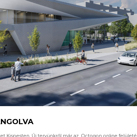
ANGOLVA
ket Kispesten. Új tervünkről már az Octogon online felületé