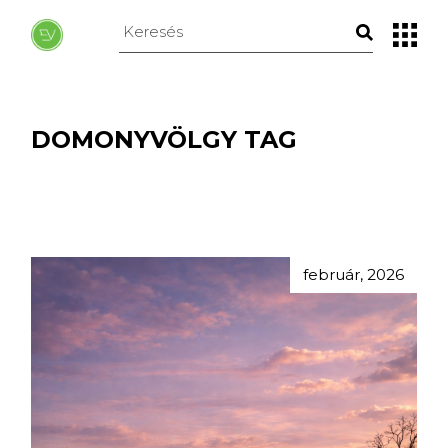
Skip
to
Keresés
the
erre:
content
DOMONYVÖLGY TAG
február, 2026