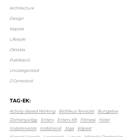
Architecture
Design
Képzés
Lifestyle
Oktatás
Publikáció
Uncategorized
Z Generáció
TAG-EK:
Activity-Based Working
Biofilikus Tervezés
Bungalow
Domonyvölgy
Enterv
Enterv Kft
Fittness
Hotel
Irodatervezés
Irodatrend
Jóga
Kispest
Kispesti Uszoda
Lovaspark
Luxury
Mérnöki Pontosság