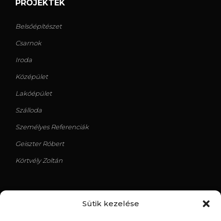
PROJEKTEK
Belsőépítészet
Csarnok
Iroda
Középület
Lakóépület
Szálloda
Személyes Referenciák
Geiszter Róbert
Körtvély Zoltán
Sütik kezelése
LEGUTÓBBI TERVEK