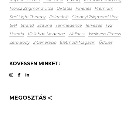
Móricz Zsigmond Utca
Oktatás
Pihenés
Prémium
Red Light Therapy
Rekreáció
Simonyi Zsigmond Utca
SPA
Strand
Szauna
Tanmedence
Tervezés
TV2
Uszoda
Vízilabda Medence
Wellness
Wellness-Fitness
Zero Body
Z Generáció
Életmódi Magazin
Üdülés
KÖVESSEN MINKET:
MEGOSZTÁS