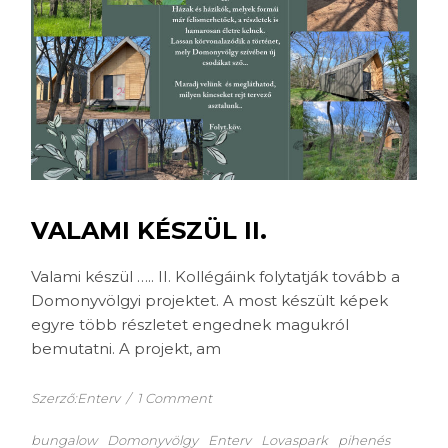
VALAMI KÉSZÜL II.
Valami készül ….. II. Kollégáink folytatják tovább a
Domonyvölgyi projektet. A most készült képek
egyre több részletet engednek magukról
bemutatni. A projekt, am
Szerző:Enterv
/
1 Comment
bungalow
Domonyvölgy
Enterv
Lovaspark
pihenés