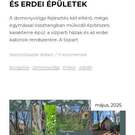
ÉS ERDEI ÉPÜLETEK
A domonyvölgyi fejlesztés két eltérő, mégis
egymással összhangban működő építészeti
karakterre épül: a vízparti házak és az erdei
kabinok rendszerére. A tópart
Szerző:Geiszter Róbert
/
0 Kommentek
bungalow
Domonyvölgy
Enterv
üdülés
május, 2025