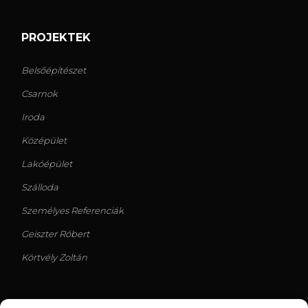
PROJEKTEK
Belsőépítészet
Csarnok
Iroda
Középület
Lakóépület
Szálloda
Személyes Referenciák
Geiszter Róbert
Körtvély Zoltán