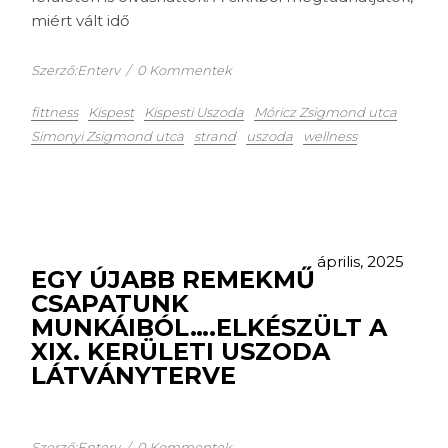
miért vált idő
Szerző:Enterv
/
0 Kommentek
fittness
Kispest
Kispesti Uszoda
Móricz Zsigmond utca
Simonyi Zsigmond utca
strand
uszoda
wellness
április, 2025
EGY ÚJABB REMEKMŰ
CSAPATUNK
MUNKÁIBÓL….ELKÉSZÜLT A
XIX. KERÜLETI USZODA
LÁTVÁNYTERVE
Szerző:Enterv
/
0 Kommentek