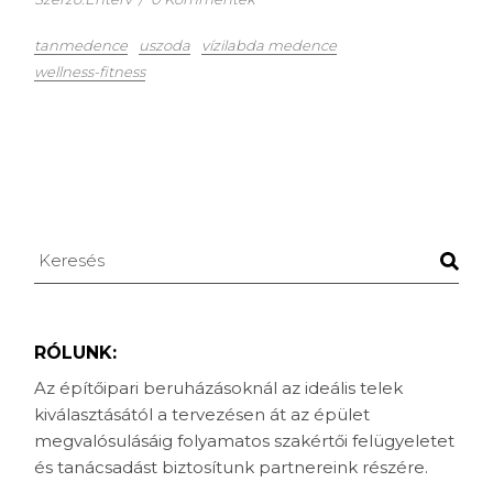
tanmedence
uszoda
vízilabda medence
wellness-fitness
Keresés
RÓLUNK:
Az építőipari beruházásoknál az ideális telek
kiválasztásától a tervezésen át az épület
megvalósulásáig folyamatos szakértői felügyeletet
és tanácsadást biztosítunk partnereink részére.