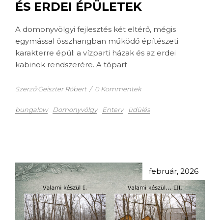
ÉS ERDEI ÉPÜLETEK
A domonyvölgyi fejlesztés két eltérő, mégis
egymással összhangban működő építészeti
karakterre épül: a vízparti házak és az erdei
kabinok rendszerére. A tópart
Szerző:Geiszter Róbert
/
0 Kommentek
bungalow
Domonyvölgy
Enterv
üdülés
február, 2026