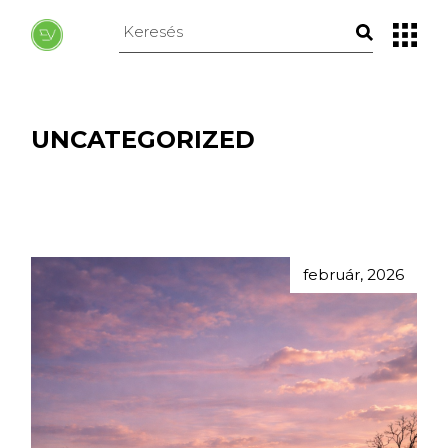
Skip
to
Keresés
the
erre:
content
UNCATEGORIZED
február, 2026