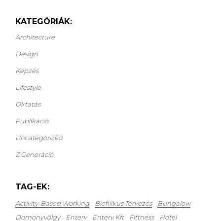
KATEGÓRIÁK:
Architecture
Design
Képzés
Lifestyle
Oktatás
Publikáció
Uncategorized
Z Generáció
TAG-EK:
Activity-Based Working
Biofilikus Tervezés
Bungalow
Domonyvölgy
Enterv
Enterv Kft
Fittness
Hotel