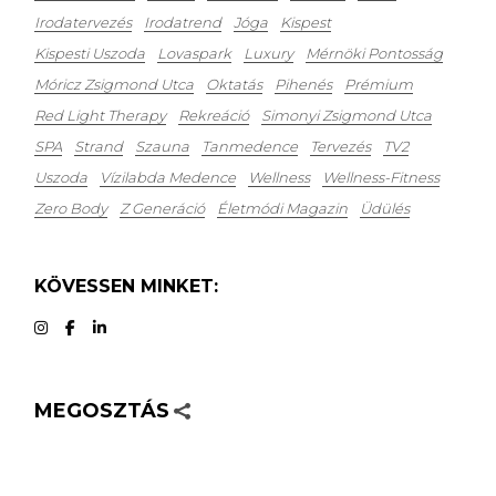
Irodatervezés
Irodatrend
Jóga
Kispest
Kispesti Uszoda
Lovaspark
Luxury
Mérnöki Pontosság
Móricz Zsigmond Utca
Oktatás
Pihenés
Prémium
Red Light Therapy
Rekreáció
Simonyi Zsigmond Utca
SPA
Strand
Szauna
Tanmedence
Tervezés
TV2
Uszoda
Vízilabda Medence
Wellness
Wellness-Fitness
Zero Body
Z Generáció
Életmódi Magazin
Üdülés
KÖVESSEN MINKET:
MEGOSZTÁS