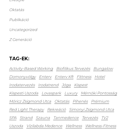
Oktatás
Publikáció
Uncategorized
Z Generáció
TAG-EK:
Activity-Based Working
Biofilikus Tervezés
Bungalow
Domonyvölgy
Enterv
Enterv Kft
Fittness
Hotel
Irodatervezés
Irodatrend
Jóga
Kispest
Kispesti Uszoda
Lovaspark
Luxury
Mérnöki Pontosság
Móricz Zsigmond Utca
Oktatás
Pihenés
Prémium
Red Light Therapy
Rekreáció
Simonyi Zsigmond Utca
SPA
Strand
Szauna
Tanmedence
Tervezés
TV2
Uszoda
Vízilabda Medence
Wellness
Wellness-Fitness