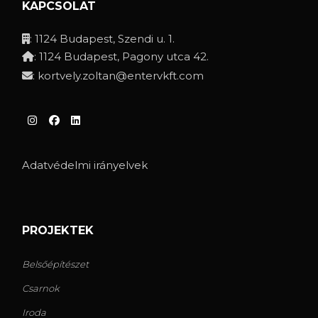
KAPCSOLAT
: 1124 Budapest, Szendi u. 1.
: 1124 Budapest, Pagony utca 42.
:
kortvely.zoltan@entervkft.com
Adatvédelmi irányelvek
PROJEKTEK
Belsőépítészet
Csarnok
Iroda