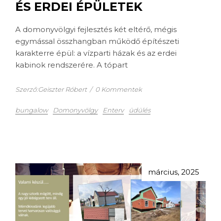
ÉS ERDEI ÉPÜLETEK
A domonyvölgyi fejlesztés két eltérő, mégis
egymással összhangban működő építészeti
karakterre épül: a vízparti házak és az erdei
kabinok rendszerére. A tópart
Szerző:Geiszter Róbert
/
0 Kommentek
bungalow
Domonyvölgy
Enterv
üdülés
március, 2025