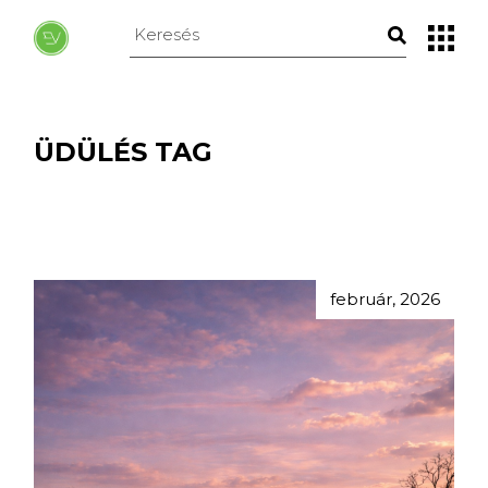
Skip
to
Keresés
the
erre:
content
ÜDÜLÉS TAG
február, 2026