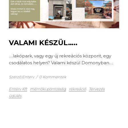
VALAMI KÉSZÜL…..
….lakópark, vagy egy új rekreációs központ, egy
csodálatos helyen? Valami készül Domonyban….
Szerző:Enterv
/
0 Kommentek
Enterv Kft
mérnöki pontosság
rekreáció
Tervezés
üdülés