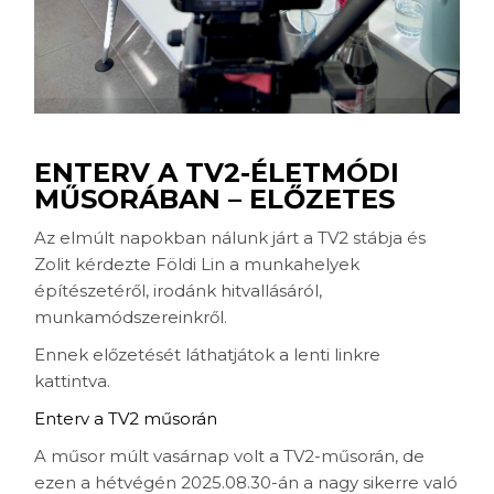
ENTERV A TV2-ÉLETMÓDI
MŰSORÁBAN – ELŐZETES
Az elmúlt napokban nálunk járt a TV2 stábja és
Zolit kérdezte Földi Lin a munkahelyek
építészetéről, irodánk hitvallásáról,
munkamódszereinkről.
Ennek előzetését láthatjátok a lenti linkre
kattintva.
Enterv a TV2 műsorán
A műsor múlt vasárnap volt a TV2-műsorán, de
ezen a hétvégén 2025.08.30-án a nagy sikerre való