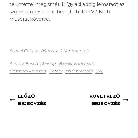
tekintettel megismétlik, így aki eddig lemaradt az
szombaton 9:10-től bepótolhatja TV2-Klub
műsorát követve.
Szerző:Geiszter Róbert
/
0 Kommentek
Activity-Based Working
Biofilikus tervezés
Életmódi Magazin
Enterv
Irodatervezés
TV2
ELŐZŐ
KÖVETKEZŐ
BEJEGYZÉS
BEJEGYZÉS