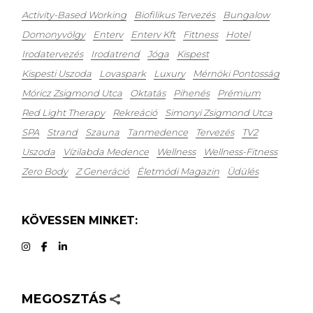
Activity-Based Working
Biofilikus Tervezés
Bungalow
Domonyvölgy
Enterv
Enterv Kft
Fittness
Hotel
Irodatervezés
Irodatrend
Jóga
Kispest
Kispesti Uszoda
Lovaspark
Luxury
Mérnöki Pontosság
Móricz Zsigmond Utca
Oktatás
Pihenés
Prémium
Red Light Therapy
Rekreáció
Simonyi Zsigmond Utca
SPA
Strand
Szauna
Tanmedence
Tervezés
TV2
Uszoda
Vízilabda Medence
Wellness
Wellness-Fitness
Zero Body
Z Generáció
Életmódi Magazin
Üdülés
KÖVESSEN MINKET:
MEGOSZTÁS