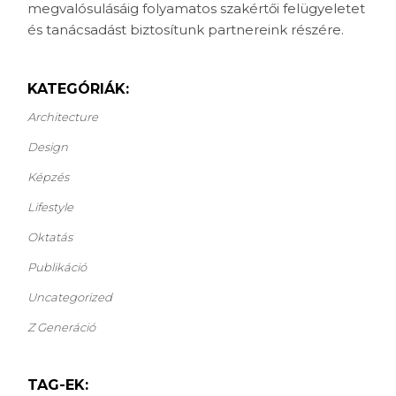
megvalósulásáig folyamatos szakértői felügyeletet
és tanácsadást biztosítunk partnereink részére.
KATEGÓRIÁK:
Architecture
Design
Képzés
Lifestyle
Oktatás
Publikáció
Uncategorized
Z Generáció
TAG-EK: