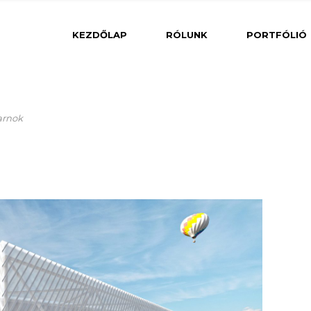
Belsőé
KEZDŐLAP
RÓLUNK
PORTFÓLIÓ
Közé
Belsőépítészet
arnok
Lakóé
Csarnok
Iroda
Középületek
Lakóépületek
Szálloda