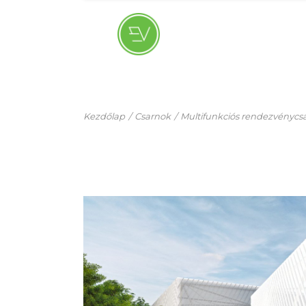
Skip
to
the
content
Kezdőlap
Csarnok
Multifunkciós rendezvénycs