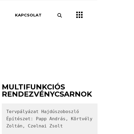
pítészet
KAPCSOLAT
Csarnok
Iroda
pületek
pületek
Szálloda
MULTIFUNKCIÓS
RENDEZVÉNYCSARNOK
Tervpályázat Hajdúszoboszló

Építészet: Papp András, Körtvély 
Zoltán, Czelnai Zsolt
