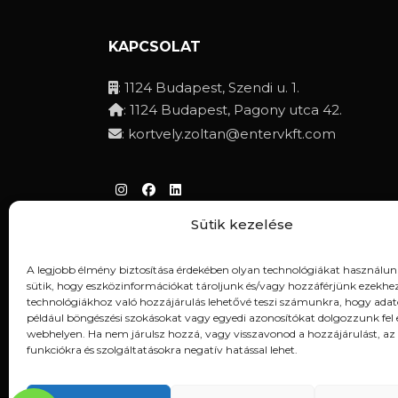
KAPCSOLAT
: 1124 Budapest, Szendi u. 1.
: 1124 Budapest, Pagony utca 42.
:
kortvely.zoltan@entervkft.com
Sütik kezelése
Adatvédelmi irányelvek
A legjobb élmény biztosítása érdekében olyan technológiákat használun
sütik, hogy eszközinformációkat tároljunk és/vagy hozzáférjünk ezekhez
technológiákhoz való hozzájárulás lehetővé teszi számunkra, hogy adat
például böngészési szokásokat vagy egyedi azonosítókat dolgozzunk fel 
webhelyen. Ha nem járulsz hozzá, vagy visszavonod a hozzájárulást, az
funkciókra és szolgáltatásokra negatív hatással lehet.