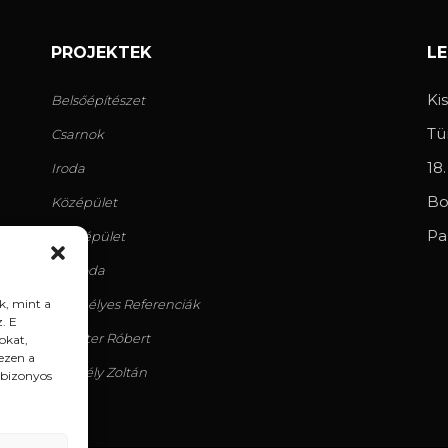
PROJEKTEK
L
Ki
Belsőépítészet
Tü
Csarnok
18
Iroda
Bo
Középület
Pa
Lakóépület
Szálloda
Személyes Referenciák
k, mint a
. E
Geiszter Róbert
okat,
ezen a
Körtvély Zoltán
 bizonyos