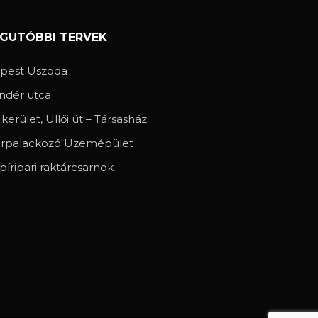
EGUTÓBBI TERVEK
spest Uszoda
ndér utca
. kerület, Üllői út – Társasház
rpalackozó Üzemépület
píripari raktárcsarnok