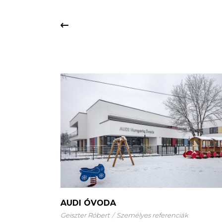
AUDI ÓVODA
Geiszter Róbert
Személyes referenciák