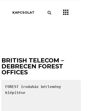
pítészet
KAPCSOLAT
Csarnok
Iroda
pületek
pületek
Szálloda
BRITISH TELECOM –
DEBRECEN FOREST
OFFICES
FOREST irodaház bérlemény 
kiépítése