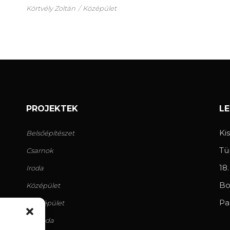
Körtvély Zoltán
Középület
PROJEKTEK
L
Ki
Belsőépítészet
Tü
Csarnok
18
Iroda
Bo
Középület
Pa
Lakóépület
Szálloda