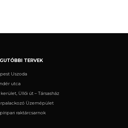
EGUTÓBBI TERVEK
spest Uszoda
ndér utca
. kerület, Üllői út – Társasház
rpalackozó Üzemépület
píripari raktárcsarnok