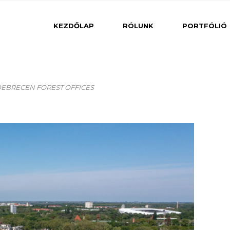
Belsőé
KEZDŐLAP
RÓLUNK
PORTFÓLIÓ
Közé
Belsőépítészet
 DEBRECEN FOREST OFFICES
Lakóé
Csarnok
Iroda
Középületek
Lakóépületek
Szálloda