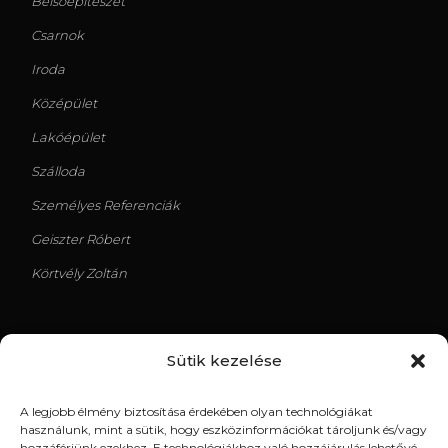
Belsőépítészet
Csarnok
Iroda
Középület
Lakóépület
Szálloda
Személyes Referenciák
Geiszter Róbert
Körtvély Zoltán
Sütik kezelése
LEGUTÓBBI TERVEK
A legjobb élmény biztosítása érdekében olyan technológiákat
Kispest Uszoda
használunk, mint a sütik, hogy eszközinformációkat tároljunk és/vagy
hozzáférjünk ezekhez. E technológiákhoz való hozzájárulás lehetővé