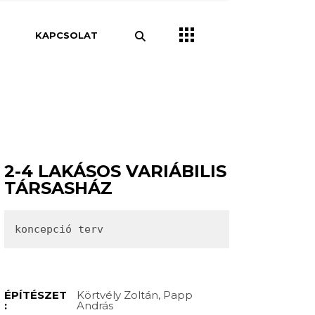
pítészet
KAPCSOLAT
Csarnok
Iroda
pületek
pületek
Szálloda
2-4 LAKÁSOS VARIÁBILIS
TÁRSASHÁZ
koncepció terv
ÉPÍTÉSZET
Körtvély Zoltán, Papp
:
András