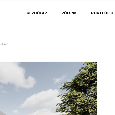
Belsőé
KEZDŐLAP
RÓLUNK
PORTFÓLIÓ
Közé
Belsőépítészet
sasház
Lakóé
Csarnok
Iroda
Középületek
Lakóépületek
Szálloda