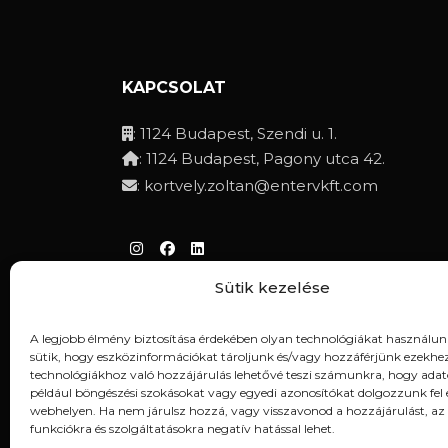
KAPCSOLAT
: 1124 Budapest, Szendi u. 1.
: 1124 Budapest, Pagony utca 42.
:
kortvely.zoltan@entervkft.com
Sütik kezelése
Adatvédelmi irányelvek
A legjobb élmény biztosítása érdekében olyan technológiákat használun
sütik, hogy eszközinformációkat tároljunk és/vagy hozzáférjünk ezekhez
technológiákhoz való hozzájárulás lehetővé teszi számunkra, hogy adat
például böngészési szokásokat vagy egyedi azonosítókat dolgozzunk fel 
webhelyen. Ha nem járulsz hozzá, vagy visszavonod a hozzájárulást, az
funkciókra és szolgáltatásokra negatív hatással lehet.