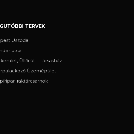
EGUTÓBBI TERVEK
spest Uszoda
ndér utca
. kerület, Üllői út – Társasház
rpalackozó Üzemépület
píripari raktárcsarnok