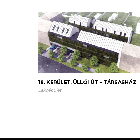
18. KERÜLET, ÜLLŐI ÚT – TÁRSASHÁZ
Lakóépület