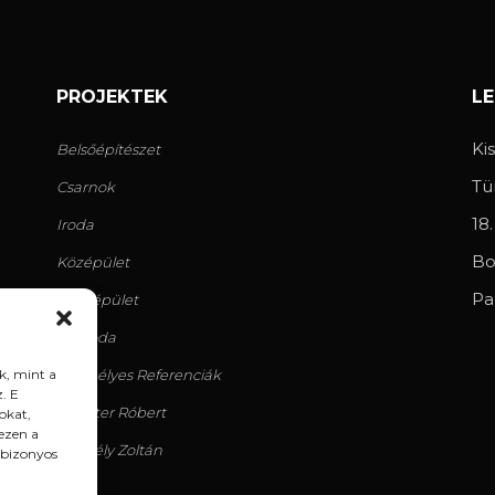
PROJEKTEK
L
Ki
Belsőépítészet
Tü
Csarnok
18
Iroda
Bo
Középület
Pa
Lakóépület
Szálloda
k, mint a
Személyes Referenciák
. E
Geiszter Róbert
okat,
ezen a
Körtvély Zoltán
 bizonyos